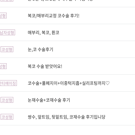
복코/매부리교정 코수술 후기!
성형
매부리, 복코, 휜코
남자성형
눈,코 수술후기
코성형
복코 수술 받앗어요!
성형
코수술+풀페지이+이중턱지흡+실리프팅까지♡
안티에이징
눈재수술+코재수술 후기
코성형
쌍수, 앞트임, 뒷밑트임, 코재수술 후기입니당
코성형