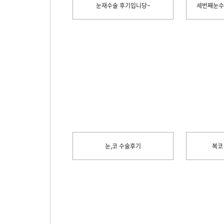
눈재수술 후기입니당~
세번째눈수술
눈,코 수술후기
복코