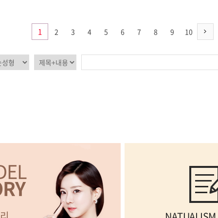
1
2
3
4
5
6
7
8
9
10
DEL
ORY
리
NATUALISM