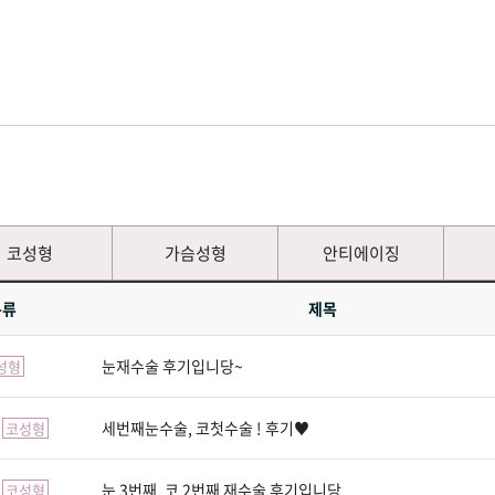
코성형
가슴성형
안티에이징
분류
제목
눈재수술 후기입니당~
성형
세번째눈수술, 코첫수술 ! 후기♥
코성형
눈 3번째, 코 2번째 재수술 후기입니당
코성형