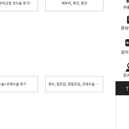
부리교정 코수술 후기!
매부리, 복코, 휜코
수술+코재수술 후기
쌍수, 앞트임, 뒷밑트임, 코재수술 후기입니당
T