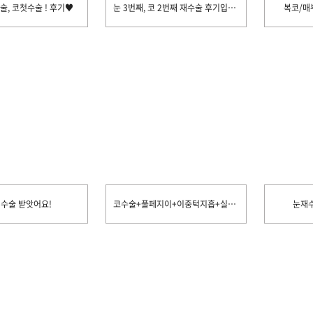
, 코첫수술 ! 후기♥
눈 3번째, 코 2번째 재수술 후기입니당
복코/매
 수술 받앗어요!
코수술+풀페지이+이중턱지흡+실리프팅까지♡
눈재