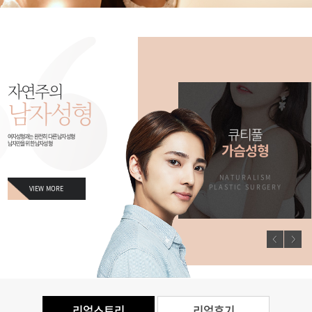
자연주의
남자성형
남자만을 위한
큐티풀
여자성형과는 완전히 다른 남자성형
남자만을 위한 남자성형
징
남자성형
가슴성형
M
NATURALISM
NATURALISM
ERY
PLASTIC SURGERY
PLASTIC SURGERY
VIEW MORE
리얼스토리
리얼후기