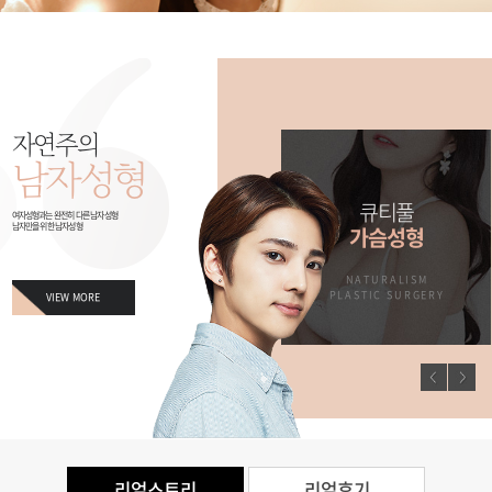
자연주의
남자성형
남자만을 위한
큐티풀
여자성형과는 완전히 다른 남자성형
남자만을 위한 남자성형
징
남자성형
가슴성형
M
NATURALISM
NATURALISM
ERY
PLASTIC SURGERY
PLASTIC SURGERY
VIEW MORE
리얼스토리
리얼후기