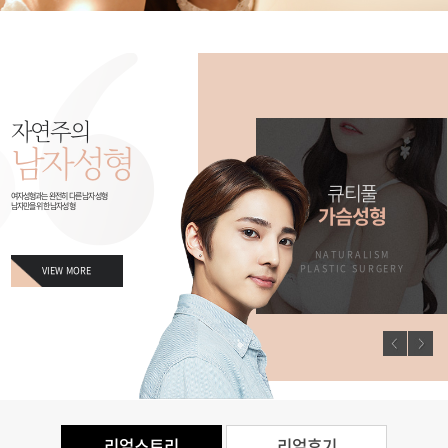
자연주의
남자성형
남자만을 위한
큐티풀
여자성형과는 완전히 다른 남자성형
남자만을 위한 남자성형
징
남자성형
가슴성형
M
NATURALISM
NATURALISM
ERY
PLASTIC SURGERY
PLASTIC SURGERY
VIEW MORE
리얼스토리
리얼후기